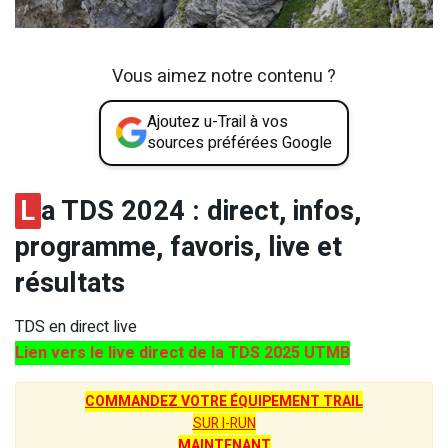
Vous aimez notre contenu ?
Ajoutez u-Trail à vos
sources préférées Google
L
a TDS 2024 : direct, infos,
programme, favoris, live et
résultats
TDS en direct live
Lien vers le live direct de la TDS 2025 UTMB
COMMANDEZ VOTRE ÉQUIPEMENT TRAIL
SUR I-RUN
MAINTENANT