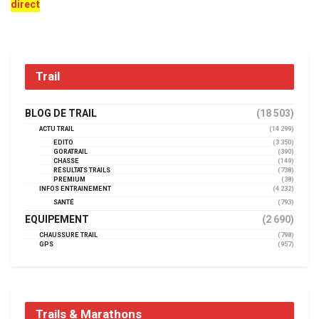
direct
Trail
BLOG DE TRAIL
(18 503)
ACTU TRAIL
(14 299)
EDITO
(3 350)
GORATRAIL
(390)
CHASSE
(149)
RÉSULTATS TRAILS
(738)
PREMIUM
(38)
INFOS ENTRAINEMENT
(4 232)
SANTÉ
(793)
EQUIPEMENT
(2 690)
CHAUSSURE TRAIL
(798)
GPS
(957)
Trails & Marathons