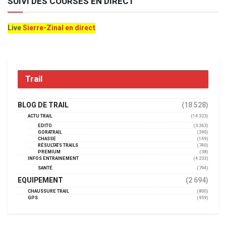
SUIVI DES COURSES EN DIRECT
Live
Sierre-Zinal en direct
Trail
BLOG DE TRAIL
(18 528)
ACTU TRAIL
(14 323)
EDITO
(3 363)
GORATRAIL
(390)
CHASSE
(149)
RÉSULTATS TRAILS
(740)
PREMIUM
(38)
INFOS ENTRAINEMENT
(4 233)
SANTÉ
(794)
EQUIPEMENT
(2 694)
CHAUSSURE TRAIL
(800)
GPS
(959)