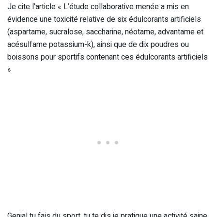
Je cite l’article « L’étude collaborative menée a mis en
évidence une toxicité relative de six édulcorants artificiels
(aspartame, sucralose, saccharine, néotame, advantame et
acésulfame potassium-k), ainsi que de dix poudres ou
boissons pour sportifs contenant ces édulcorants artificiels
»
Genial tu fais du sport, tu te dis je pratique une activité saine