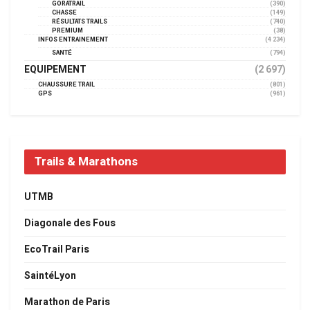
GORATRAIL
(390)
CHASSE
(149)
RÉSULTATS TRAILS
(740)
PREMIUM
(38)
INFOS ENTRAINEMENT
(4 234)
SANTÉ
(794)
EQUIPEMENT
(2 697)
CHAUSSURE TRAIL
(801)
GPS
(961)
Trails & Marathons
UTMB
Diagonale des Fous
EcoTrail Paris
SaintéLyon
Marathon de Paris