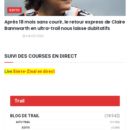
EDITO
Après 18 mois sans courir, le retour express de Claire
Bannwarth en ultra-trail nous laisse dubitatifs
9 AOÛT 2026
SUIVI DES COURSES EN DIRECT
Live
Sierre-Zinal en direct
Trail
BLOG DE TRAIL
(18 542)
ACTU TRAIL
(14 336)
EDITO
(3 369)