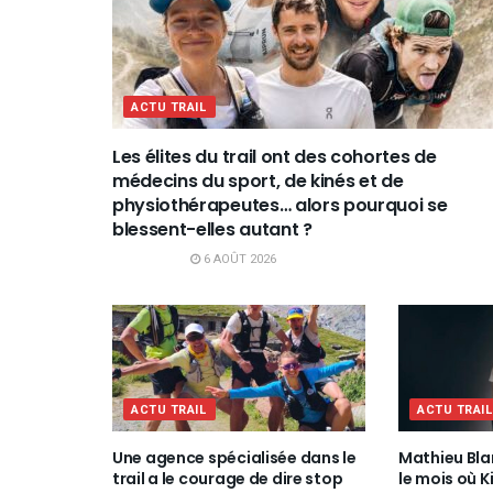
ACTU TRAIL
Les élites du trail ont des cohortes de
médecins du sport, de kinés et de
physiothérapeutes… alors pourquoi se
blessent-elles autant ?
6 AOÛT 2026
ACTU TRAIL
ACTU TRAI
Une agence spécialisée dans le
Mathieu Bla
trail a le courage de dire stop
le mois où K