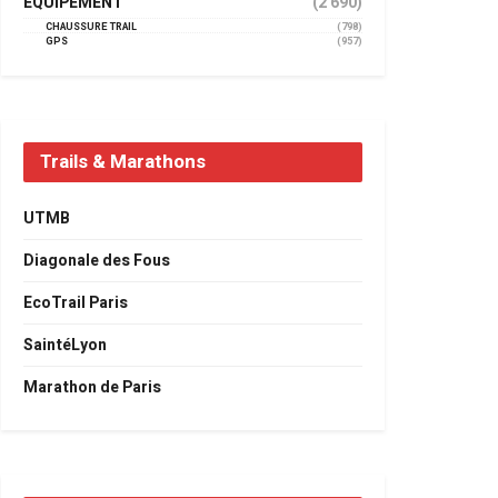
EQUIPEMENT
(2 690)
CHAUSSURE TRAIL
(798)
GPS
(957)
Trails & Marathons
UTMB
Diagonale des Fous
EcoTrail Paris
SaintéLyon
Marathon de Paris