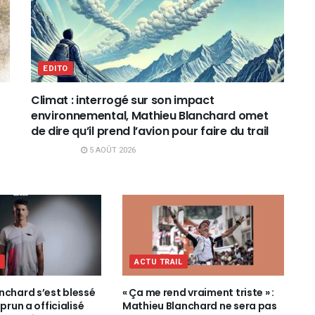
EDITO
Climat : interrogé sur son impact
environnemental, Mathieu Blanchard omet
de dire qu’il prend l’avion pour faire du trail
5 AOÛT 2026
L
ACTU TRAIL
nchard s’est blessé
« Ça me rend vraiment triste » :
iprun a officialisé
Mathieu Blanchard ne sera pas