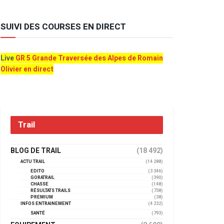
SUIVI DES COURSES EN DIRECT
Live
GR 5 Grande Traversée des Alpes de Romain
Olivier en direct
Trail
BLOG DE TRAIL
(18 492)
ACTU TRAIL
(14 288)
EDITO
(3 346)
GORATRAIL
(390)
CHASSE
(148)
RÉSULTATS TRAILS
(738)
PREMIUM
(38)
INFOS ENTRAINEMENT
(4 232)
SANTÉ
(793)