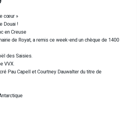
9
de cœur »
e Douai !
anc en Creuse
irie de Royat, a remis ce week-end un chèque de 1400
ël des Saisies.
ce VVX.
é Pau Capell et Courtney Dauwalter du titre de
Antarctique