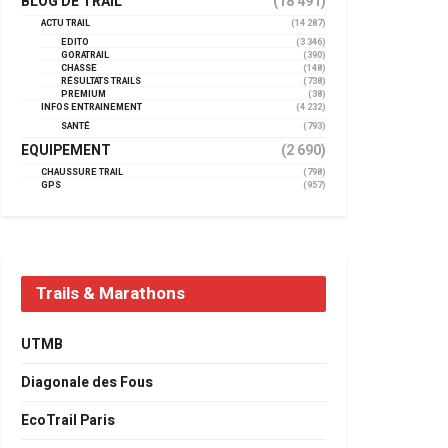
BLOG DE TRAIL
(18 491)
ACTU TRAIL
(14 287)
EDITO
(3 346)
GORATRAIL
(390)
CHASSE
(148)
RÉSULTATS TRAILS
(738)
PREMIUM
(38)
INFOS ENTRAINEMENT
(4 232)
SANTÉ
(793)
EQUIPEMENT
(2 690)
CHAUSSURE TRAIL
(798)
GPS
(957)
Trails & Marathons
UTMB
Diagonale des Fous
EcoTrail Paris