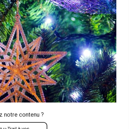
z notre contenu ?
 u-Trail à vos