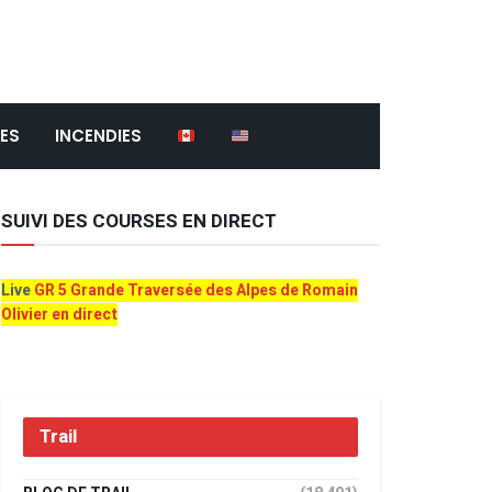
ES
INCENDIES
SUIVI DES COURSES EN DIRECT
Live
GR 5 Grande Traversée des Alpes de Romain
Olivier en direct
Trail