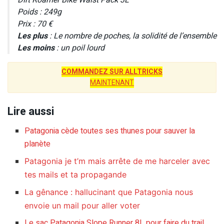
Dirt Roamer Bike Waist Pack 3L
Poids : 249g
Prix : 70 €
Les plus
: Le nombre de poches, la solidité de l’ensemble
Les moins
: un poil lourd
COMMANDEZ SUR ALLTRICKS
MAINTENANT
Lire aussi
Patagonia cède toutes ses thunes pour sauver la
planète
Patagonia je t’m mais arrête de me harceler avec
tes mails et ta propagande
La gênance : hallucinant que Patagonia nous
envoie un mail pour aller voter
Le sac Patagonia Slope Runner 8L pour faire du trail