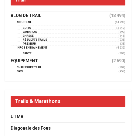
BLOG DE TRAIL
(18 494)
ACTU TRAIL
(14 290)
EDITO
(3 347)
GORATRAIL
(390)
CHASSE
(148)
RÉSULTATS TRAILS
(738)
PREMIUM
(38)
INFOS ENTRAINEMENT
(4 232)
SANTÉ
(793)
EQUIPEMENT
(2 690)
CHAUSSURE TRAIL
(798)
GPS
(957)
Trails & Marathons
UTMB
Diagonale des Fous