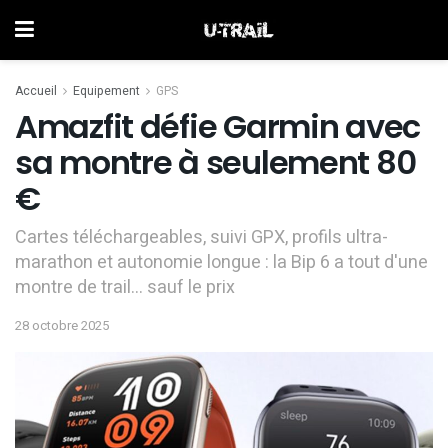
Accueil
Equipement
GPS
Amazfit défie Garmin avec
sa montre à seulement 80
€
Cartes téléchargeables, suivi GPX, profils ultra-
marathon et autonomie longue : la Bip 6 a tout d'une
montre de trail… sauf le prix
28 octobre 2025