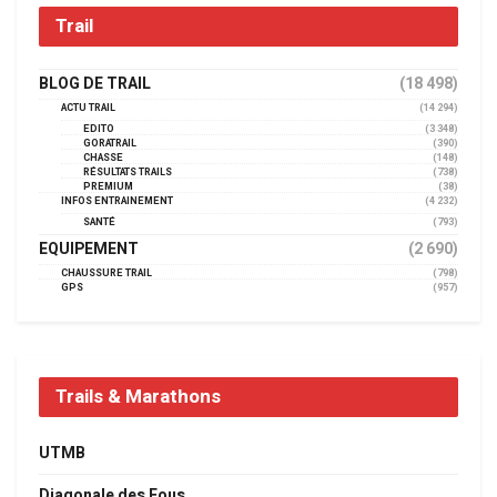
Trail
BLOG DE TRAIL
(18 498)
ACTU TRAIL
(14 294)
EDITO
(3 348)
GORATRAIL
(390)
CHASSE
(148)
RÉSULTATS TRAILS
(738)
PREMIUM
(38)
INFOS ENTRAINEMENT
(4 232)
SANTÉ
(793)
EQUIPEMENT
(2 690)
CHAUSSURE TRAIL
(798)
GPS
(957)
Trails & Marathons
UTMB
Diagonale des Fous