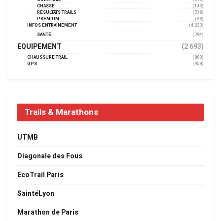
CHASSE
(149)
RÉSULTATS TRAILS
(738)
PREMIUM
(38)
INFOS ENTRAINEMENT
(4 233)
SANTÉ
(794)
EQUIPEMENT
(2 693)
CHAUSSURE TRAIL
(800)
GPS
(958)
Trails & Marathons
UTMB
Diagonale des Fous
EcoTrail Paris
SaintéLyon
Marathon de Paris