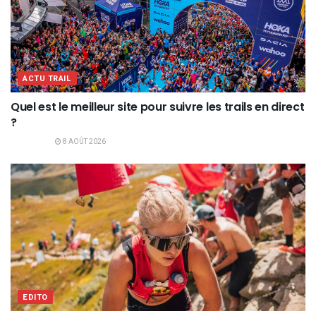
ACTU TRAIL
Quel est le meilleur site pour suivre les trails en direct
?
8 AOÛT 2026
EDITO