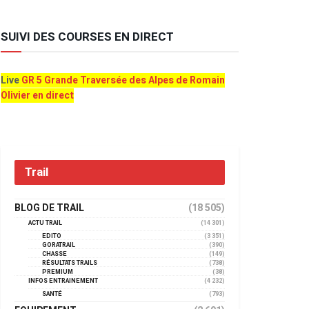
SUIVI DES COURSES EN DIRECT
Live
GR 5 Grande Traversée des Alpes de Romain
Olivier en direct
Trail
BLOG DE TRAIL
(18 505)
ACTU TRAIL
(14 301)
EDITO
(3 351)
GORATRAIL
(390)
CHASSE
(149)
RÉSULTATS TRAILS
(738)
PREMIUM
(38)
INFOS ENTRAINEMENT
(4 232)
SANTÉ
(793)