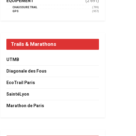
EQUIPEMENT
(2 691)
CHAUSSURE TRAIL
(799)
GPS
(957)
Trails & Marathons
UTMB
Diagonale des Fous
EcoTrail Paris
SaintéLyon
Marathon de Paris