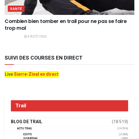
SANTÉ
Combien bien tomber en trail pour ne pas se faire
trop mal
4 AOÛT 2026
SUIVI DES COURSES EN DIRECT
Live
Sierre-Zinal en direct
Trail
BLOG DE TRAIL
(18 519)
ACTU TRAIL
(14 314)
EDITO
(3 360)
GORATRAIL
(390)