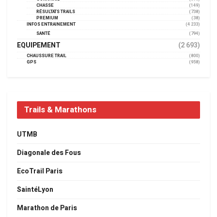
CHASSE
(149)
RÉSULTATS TRAILS
(738)
PREMIUM
(38)
INFOS ENTRAINEMENT
(4 233)
SANTÉ
(794)
EQUIPEMENT
(2 693)
CHAUSSURE TRAIL
(800)
GPS
(958)
Trails & Marathons
UTMB
Diagonale des Fous
EcoTrail Paris
SaintéLyon
Marathon de Paris