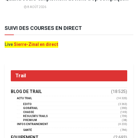
8 AOÛT 2026
SUIVI DES COURSES EN DIRECT
Live
Sierre-Zinal en direct
Trail
BLOG DE TRAIL
(18 525)
ACTU TRAIL
(14 320)
EDITO
(3 363)
GORATRAIL
(390)
CHASSE
(149)
RÉSULTATS TRAILS
(739)
PREMIUM
(38)
INFOS ENTRAINEMENT
(4 233)
SANTÉ
(794)
EQUIPEMENT
(2 693)