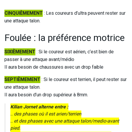
CINQUIÈMEMENT
: Les coureurs d’ultra peuvent rester sur
une attaque talon.
Foulée : l
a préférence motrice
SIXIÈMEMENT
: Si le coureur est aérien, c’est bien de
passer à une attaque avant/médio
Il aura besoin de chaussures avec un drop faible
SEPTIÈMEMENT
: Si le coureur est terrien, il peut rester sur
une attaque talon.
Il aura besoin d’un drop supérieur à 8mm.
Kilian Jornet alterne entre :
.. des phases où il est arien/terrien
.. et des phases avec une attaque talon/medio-avant
pied.