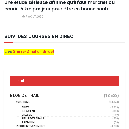
Une étude sérieuse affirme qu’il faut marcher ou
courir 15 km par jour pour être en bonne santé
7 AOÛT 2026
SUIVI DES COURSES EN DIRECT
Live
Sierre-Zinal en direct
Trail
BLOG DE TRAIL
(18 528)
ACTU TRAIL
(14 323)
EDITO
(3 363)
GORATRAIL
(390)
CHASSE
(149)
RÉSULTATS TRAILS
(740)
PREMIUM
(38)
INFOS ENTRAINEMENT
(4 233)