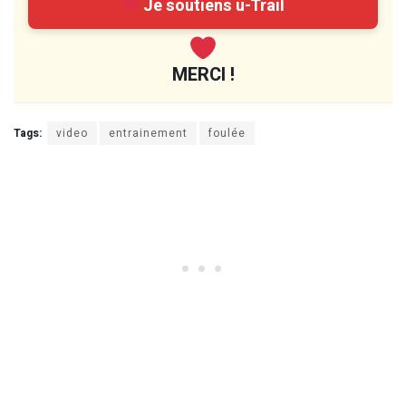
Je soutiens u-Trail
MERCI !
Tags:
video
entrainement
foulée