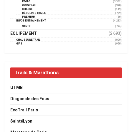
EDITO
(3 361)
GORATRAIL
(390)
CHASSE
(149)
RÉSULTATS TRAILS
(739)
PREMIUM
(38)
INFOS ENTRAINEMENT
(4 233)
SANTÉ
(794)
EQUIPEMENT
(2 693)
CHAUSSURE TRAIL
(800)
GPS
(958)
Trails & Marathons
UTMB
Diagonale des Fous
EcoTrail Paris
SaintéLyon