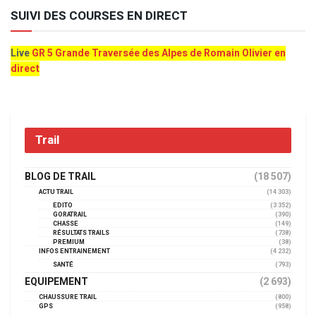
SUIVI DES COURSES EN DIRECT
Live
GR 5 Grande Traversée des Alpes de Romain Olivier en
direct
Trail
BLOG DE TRAIL
(18 507)
ACTU TRAIL
(14 303)
EDITO
(3 352)
GORATRAIL
(390)
CHASSE
(149)
RÉSULTATS TRAILS
(738)
PREMIUM
(38)
INFOS ENTRAINEMENT
(4 232)
SANTÉ
(793)
EQUIPEMENT
(2 693)
CHAUSSURE TRAIL
(800)
GPS
(958)