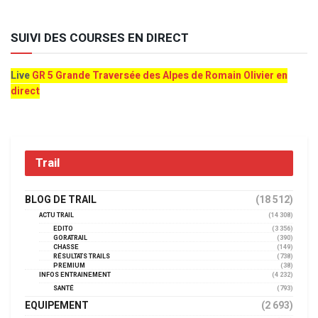
SUIVI DES COURSES EN DIRECT
Live
GR 5 Grande Traversée des Alpes de Romain Olivier en
direct
Trail
BLOG DE TRAIL
(18 512)
ACTU TRAIL
(14 308)
EDITO
(3 356)
GORATRAIL
(390)
CHASSE
(149)
RÉSULTATS TRAILS
(738)
PREMIUM
(38)
INFOS ENTRAINEMENT
(4 232)
SANTÉ
(793)
EQUIPEMENT
(2 693)