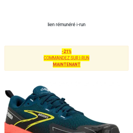
lien rémunéré i-run
-21%
COMMANDEZ SUR I-RUN
MAINTENANT