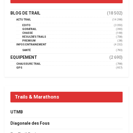
BLOG DE TRAIL
(18 502)
ACTU TRAIL
(14 298)
EDITO
(3 350)
GORATRAIL
(390)
CHASSE
(148)
RÉSULTATS TRAILS
(738)
PREMIUM
(38)
INFOS ENTRAINEMENT
(4 232)
SANTÉ
(793)
EQUIPEMENT
(2 690)
CHAUSSURE TRAIL
(798)
GPS
(957)
Trails & Marathons
UTMB
Diagonale des Fous