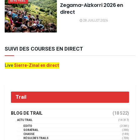
ACTU TRAIL
Zegama-Aizkorri 2026 en
direct
28 JUILLET 2026
SUIVI DES COURSES EN DIRECT
Live
Sierre-Zinal en direct
Trail
BLOG DE TRAIL
(18 522)
ACTU TRAIL
(14 317)
EDITO
(3 361)
GORATRAIL
(390)
CHASSE
(149)
RÉSULTATS TRAILS
(739)