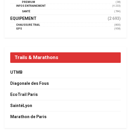
PREMIUM
(38)
INFOS ENTRAINEMENT
(4 233)
SANTÉ
(794)
EQUIPEMENT
(2 693)
CHAUSSURE TRAIL
(800)
GPS
(958)
Trails & Marathons
UTMB
Diagonale des Fous
EcoTrail Paris
SaintéLyon
Marathon de Paris