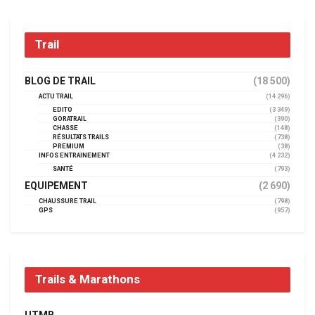
Trail
BLOG DE TRAIL
(18 500)
ACTU TRAIL
(14 296)
EDITO
(3 349)
GORATRAIL
(390)
CHASSE
(148)
RÉSULTATS TRAILS
(738)
PREMIUM
(38)
INFOS ENTRAINEMENT
(4 232)
SANTÉ
(793)
EQUIPEMENT
(2 690)
CHAUSSURE TRAIL
(798)
GPS
(957)
Trails & Marathons