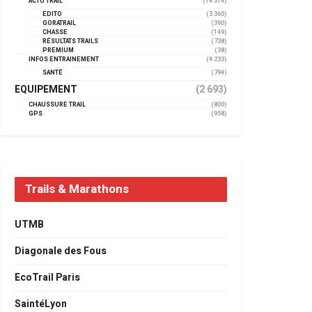
ACTU TRAIL
(14 314)
EDITO
(3 360)
GORATRAIL
(390)
CHASSE
(149)
RÉSULTATS TRAILS
(738)
PREMIUM
(38)
INFOS ENTRAINEMENT
(4 233)
SANTÉ
(794)
EQUIPEMENT
(2 693)
CHAUSSURE TRAIL
(800)
GPS
(958)
Trails & Marathons
UTMB
Diagonale des Fous
EcoTrail Paris
SaintéLyon