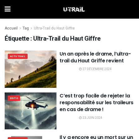
Accueil
Tag
Ultra-Trail du Haut Giffre
Étiquette :
Ultra-Trail du Haut Giffre
Un an après le drame, l’ultra-
ACTU TRAIL
trail du Haut Griffe revient
27 DÉCEMBRE 2024
C’est trop facile de rejeter la
EDITO
responsabilité sur les traileurs
en cas de drame !
23 JUIN 2024
Il y a encore eu un mort sur un