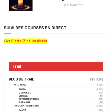
11 MARS 2025
SUIVI DES COURSES EN DIRECT
Live
Sierre-Zinal en direct
Trail
BLOG DE TRAIL
(18 526)
ACTU TRAIL
(14 321)
EDITO
(3 363)
GORATRAIL
(390)
CHASSE
(149)
RÉSULTATS TRAILS
(739)
PREMIUM
(38)
INFOS ENTRAINEMENT
(4 233)
SANTÉ
(794)