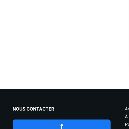
NOUS CONTACTER
Ac
À
Po
f