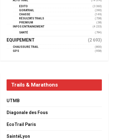
ACTU TRAIL
(14 314)
EDITO
(3 360)
GORATRAIL
(390)
CHASSE
(149)
RÉSULTATS TRAILS
(738)
PREMIUM
(38)
INFOS ENTRAINEMENT
(4 233)
SANTÉ
(794)
EQUIPEMENT
(2 693)
CHAUSSURE TRAIL
(800)
GPS
(958)
Trails & Marathons
UTMB
Diagonale des Fous
EcoTrail Paris
SaintéLyon