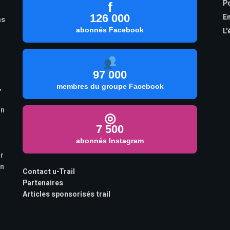
Po
f
126 000
En
as
abonnés Facebook
L'
97 000
,
membres du groupe Facebook
on
◎
7 500
abonnés Instagram
ur
on
Contact u-Trail
Partenaires
Articles sponsorisés trail