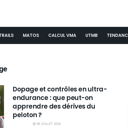
TRAILS
MATOS
CALCUL VMA
UTMB
TENDANC
age
Dopage et contrôles en ultra-
endurance : que peut-on
apprendre des dérives du
peloton ?
28 JUILLET 2026