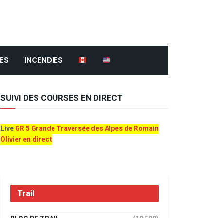
ES
INCENDIES
SUIVI DES COURSES EN DIRECT
Live
GR 5 Grande Traversée des Alpes de Romain
Olivier en direct
Trail