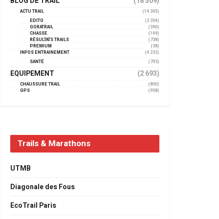
BLOG DE TRAIL
(18 509)
ACTU TRAIL
(14 305)
EDITO
(3 354)
GORATRAIL
(390)
CHASSE
(149)
RÉSULTATS TRAILS
(738)
PREMIUM
(38)
INFOS ENTRAINEMENT
(4 232)
SANTÉ
(793)
EQUIPEMENT
(2 693)
CHAUSSURE TRAIL
(800)
GPS
(958)
Trails & Marathons
UTMB
Diagonale des Fous
EcoTrail Paris