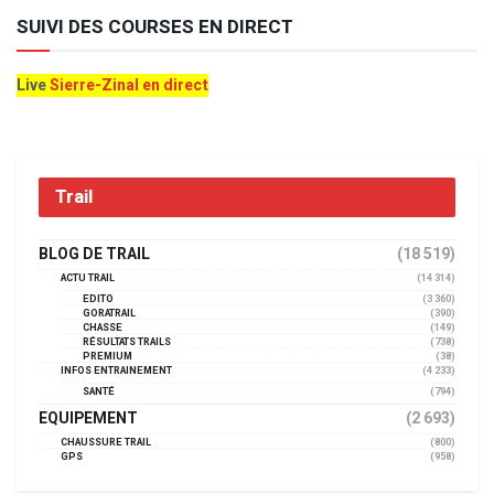
SUIVI DES COURSES EN DIRECT
Live
Sierre-Zinal en direct
Trail
BLOG DE TRAIL
(18 519)
ACTU TRAIL
(14 314)
EDITO
(3 360)
GORATRAIL
(390)
CHASSE
(149)
RÉSULTATS TRAILS
(738)
PREMIUM
(38)
INFOS ENTRAINEMENT
(4 233)
SANTÉ
(794)
EQUIPEMENT
(2 693)
CHAUSSURE TRAIL
(800)
GPS
(958)