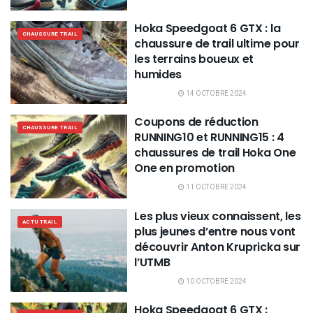
Hoka Speedgoat 6 GTX : la
CHAUSSURE TRAIL
chaussure de trail ultime pour
les terrains boueux et
humides
14 OCTOBRE 2024
Coupons de réduction
CHAUSSURE TRAIL
RUNNING10 et RUNNING15 : 4
chaussures de trail Hoka One
One en promotion
11 OCTOBRE 2024
Les plus vieux connaissent, les
ACTU TRAIL
plus jeunes d’entre nous vont
découvrir Anton Krupricka sur
l’UTMB
10 OCTOBRE 2024
Hoka Speedgoat 6 GTX :