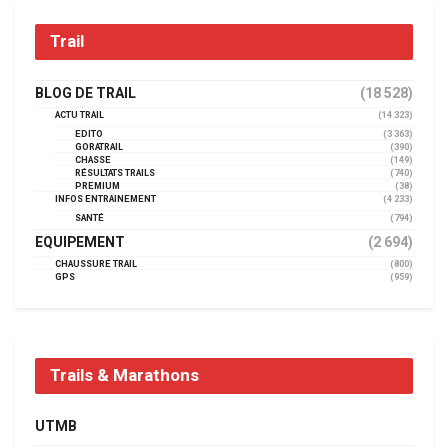
Trail
BLOG DE TRAIL
(18 528)
ACTU TRAIL
(14 323)
EDITO
(3 363)
GORATRAIL
(390)
CHASSE
(149)
RÉSULTATS TRAILS
(740)
PREMIUM
(38)
INFOS ENTRAINEMENT
(4 233)
SANTÉ
(794)
EQUIPEMENT
(2 694)
CHAUSSURE TRAIL
(800)
GPS
(959)
Trails & Marathons
UTMB