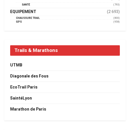
SANTÉ
(793)
EQUIPEMENT
(2 693)
CHAUSSURE TRAIL
(800)
GPS
(958)
Trails & Marathons
UTMB
Diagonale des Fous
EcoTrail Paris
SaintéLyon
Marathon de Paris