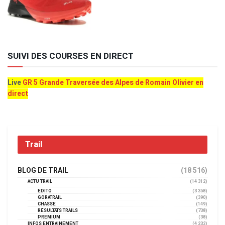
SUIVI DES COURSES EN DIRECT
Live
GR 5 Grande Traversée des Alpes de Romain Olivier en
direct
Trail
BLOG DE TRAIL
(18 516)
ACTU TRAIL
(14 312)
EDITO
(3 358)
GORATRAIL
(390)
CHASSE
(149)
RÉSULTATS TRAILS
(738)
PREMIUM
(38)
INFOS ENTRAINEMENT
(4 232)