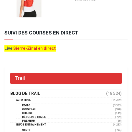
SUIVI DES COURSES EN DIRECT
Live
Sierre-Zinal en direct
Trail
BLOG DE TRAIL
(18 524)
ACTU TRAIL
(14 319)
EDITO
(3 363)
GORATRAIL
(390)
CHASSE
(149)
RÉSULTATS TRAILS
(739)
PREMIUM
(38)
INFOS ENTRAINEMENT
(4 233)
SANTÉ
(794)