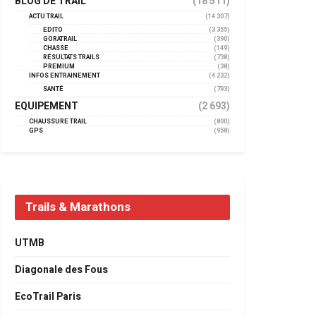
BLOG DE TRAIL
(18 511)
ACTU TRAIL
(14 307)
EDITO
(3 355)
GORATRAIL
(390)
CHASSE
(149)
RÉSULTATS TRAILS
(738)
PREMIUM
(38)
INFOS ENTRAINEMENT
(4 232)
SANTÉ
(793)
EQUIPEMENT
(2 693)
CHAUSSURE TRAIL
(800)
GPS
(958)
Trails & Marathons
UTMB
Diagonale des Fous
EcoTrail Paris