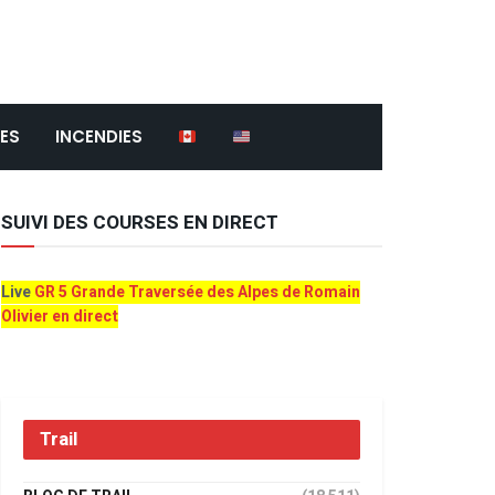
ES
INCENDIES
SUIVI DES COURSES EN DIRECT
Live
GR 5 Grande Traversée des Alpes de Romain
Olivier en direct
Trail