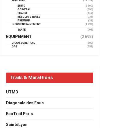
ACTU TRAIL
(14 314)
EDITO
(3 360)
GORATRAIL
(390)
CHASSE
(149)
RÉSULTATS TRAILS
(738)
PREMIUM
(38)
INFOS ENTRAINEMENT
(4 233)
SANTÉ
(794)
EQUIPEMENT
(2 693)
CHAUSSURE TRAIL
(800)
GPS
(958)
Trails & Marathons
UTMB
Diagonale des Fous
EcoTrail Paris
SaintéLyon