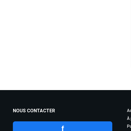
NOUS CONTACTER
Ac
À
Po
f