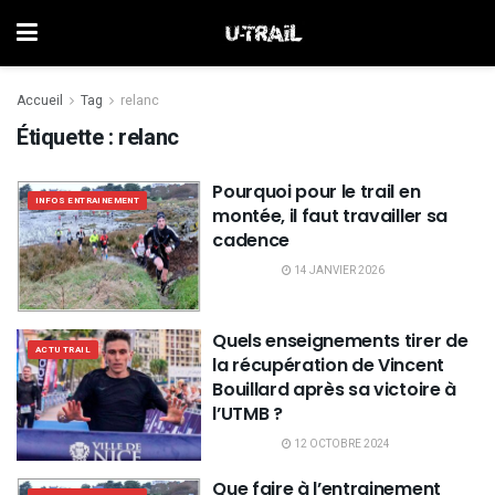
Accueil
Tag
relanc
Étiquette :
relanc
Pourquoi pour le trail en
INFOS ENTRAINEMENT
montée, il faut travailler sa
cadence
14 JANVIER 2026
Quels enseignements tirer de
ACTU TRAIL
la récupération de Vincent
Bouillard après sa victoire à
l’UTMB ?
12 OCTOBRE 2024
Que faire à l’entrainement