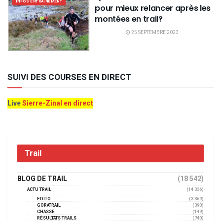
INFOS ENTRAINEMENT
pour mieux relancer après les
montées en trail?
25 SEPTEMBRE 2023
SUIVI DES COURSES EN DIRECT
Live
Sierre-Zinal en direct
Trail
BLOG DE TRAIL
(18 542)
ACTU TRAIL
(14 336)
EDITO
(3 369)
GORATRAIL
(390)
CHASSE
(149)
RÉSULTATS TRAILS
(740)