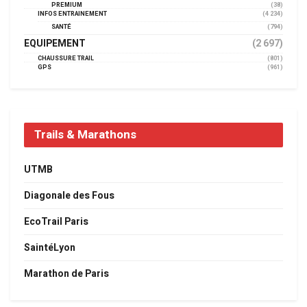
PREMIUM
(38)
INFOS ENTRAINEMENT
(4 234)
SANTÉ
(794)
EQUIPEMENT
(2 697)
CHAUSSURE TRAIL
(801)
GPS
(961)
Trails & Marathons
UTMB
Diagonale des Fous
EcoTrail Paris
SaintéLyon
Marathon de Paris