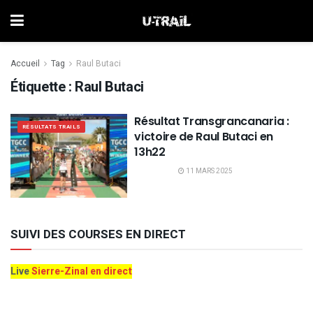
Accueil
Tag
Raul Butaci
Étiquette :
Raul Butaci
Résultat Transgrancanaria :
RÉSULTATS TRAILS
victoire de Raul Butaci en
13h22
11 MARS 2025
SUIVI DES COURSES EN DIRECT
Live
Sierre-Zinal en direct