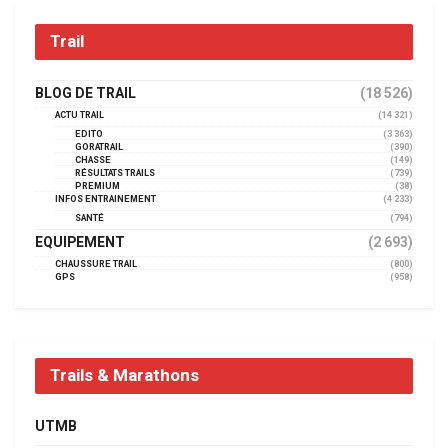
Trail
BLOG DE TRAIL
(18 526)
ACTU TRAIL
(14 321)
EDITO
(3 363)
GORATRAIL
(390)
CHASSE
(149)
RÉSULTATS TRAILS
(739)
PREMIUM
(38)
INFOS ENTRAINEMENT
(4 233)
SANTÉ
(794)
EQUIPEMENT
(2 693)
CHAUSSURE TRAIL
(800)
GPS
(958)
Trails & Marathons
UTMB