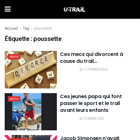
Accueil
Tag
poussette
Étiquette :
poussette
Ces mecs qui divorcent à
EDITO
cause du trail…
11 FÉVRIER 2025
Ces jeunes papa qui font
EDITO
passer le sport et le trail
avant leurs enfants
12 MARS 2025
Jacob Simonsen n’avait