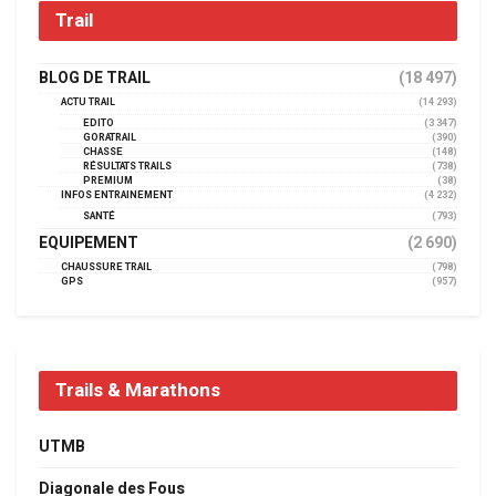
Trail
BLOG DE TRAIL
(18 497)
ACTU TRAIL
(14 293)
EDITO
(3 347)
GORATRAIL
(390)
CHASSE
(148)
RÉSULTATS TRAILS
(738)
PREMIUM
(38)
INFOS ENTRAINEMENT
(4 232)
SANTÉ
(793)
EQUIPEMENT
(2 690)
CHAUSSURE TRAIL
(798)
GPS
(957)
Trails & Marathons
UTMB
Diagonale des Fous