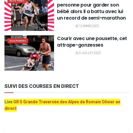
ACTU TRAIL
personne pour garder son
bébé alors il a battu avec lui
un record de semi-marathon
12 MARS 2025
Courir avec une pousette, cet
EQUIPEMENT
attrape-gonzesses
3 JUILLET 2023
SUIVI DES COURSES EN DIRECT
Live
GR 5 Grande Traversée des Alpes de Romain Olivier en
direct