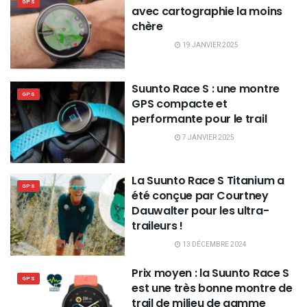
GPS
avec cartographie la moins
chère
19 JANVIER 2025
Suunto Race S : une montre
GPS
GPS compacte et
performante pour le trail
7 JANVIER 2025
La Suunto Race S Titanium a
GPS
été conçue par Courtney
Dauwalter pour les ultra-
traileurs !
13 DÉCEMBRE 2024
Prix moyen : la Suunto Race S
GPS
est une très bonne montre de
trail de milieu de gamme