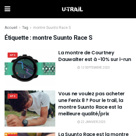
Accueil
Tag
montre Suunto Race S
Étiquette :
montre Suunto Race S
La montre de Courtney
GPS
Dauwalter est à -10% sur i-run
12 SEPTEMBRE 2025
Vous ne voulez pas acheter
GPS
une Fenix 8 ? Pour le trail, la
montre Suunto Race est la
meilleure qualité/prix
22 JANVIER 2025
La Suunto Race est la montre