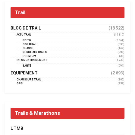
Trail
BLOG DE TRAIL
(18 522)
ACTU TRAIL
(14 317)
EDITO
(3 361)
GORATRAIL
(390)
CHASSE
(149)
RÉSULTATS TRAILS
(739)
PREMIUM
(38)
INFOS ENTRAINEMENT
(4 233)
SANTÉ
(794)
EQUIPEMENT
(2 693)
CHAUSSURE TRAIL
(800)
GPS
(958)
Trails & Marathons
UTMB