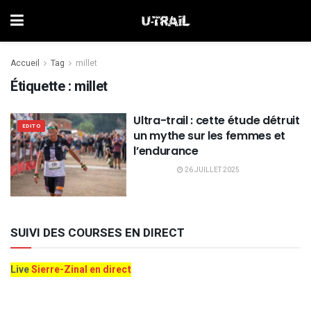
Accueil
Tag
millet
Étiquette :
millet
Ultra-trail : cette étude détruit
EDITO
un mythe sur les femmes et
l’endurance
26 JUILLET 2025
SUIVI DES COURSES EN DIRECT
Live
Sierre-Zinal en direct