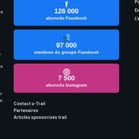
Po
f
126 000
En
as
abonnés Facebook
L'
97 000
,
membres du groupe Facebook
on
◎
7 500
abonnés Instagram
ur
on
Contact u-Trail
Partenaires
Articles sponsorisés trail