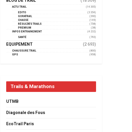
BLOG DE TRAIL
(18 509)
ACTU TRAIL
(14 305)
EDITO
(3 354)
GORATRAIL
(390)
CHASSE
(149)
RÉSULTATS TRAILS
(738)
PREMIUM
(38)
INFOS ENTRAINEMENT
(4 232)
SANTÉ
(793)
EQUIPEMENT
(2 693)
CHAUSSURE TRAIL
(800)
GPS
(958)
Trails & Marathons
UTMB
Diagonale des Fous
EcoTrail Paris