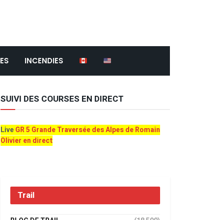
ES
INCENDIES
SUIVI DES COURSES EN DIRECT
Live
GR 5 Grande Traversée des Alpes de Romain
Olivier en direct
Trail