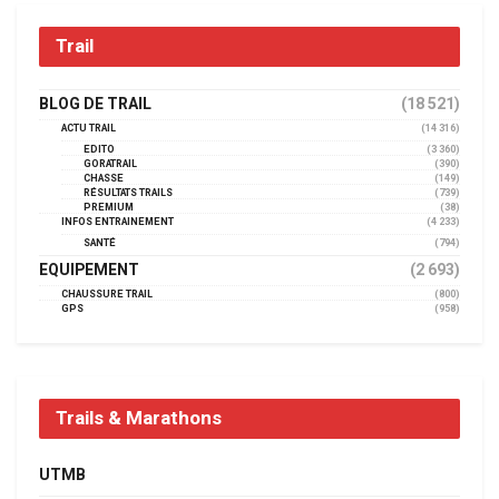
Trail
BLOG DE TRAIL
(18 521)
ACTU TRAIL
(14 316)
EDITO
(3 360)
GORATRAIL
(390)
CHASSE
(149)
RÉSULTATS TRAILS
(739)
PREMIUM
(38)
INFOS ENTRAINEMENT
(4 233)
SANTÉ
(794)
EQUIPEMENT
(2 693)
CHAUSSURE TRAIL
(800)
GPS
(958)
Trails & Marathons
UTMB