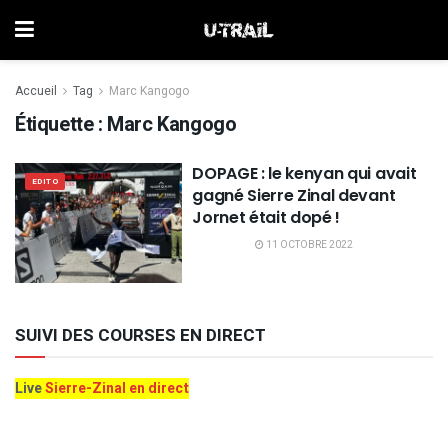
Accueil
Tag
Marc Kangogo
Étiquette :
Marc Kangogo
DOPAGE : le kenyan qui avait
EDITO
gagné Sierre Zinal devant
Jornet était dopé !
11 OCTOBRE 2022
SUIVI DES COURSES EN DIRECT
Live
Sierre-Zinal en direct