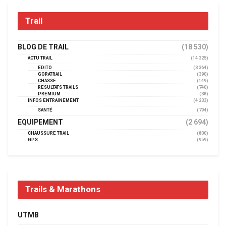
Trail
BLOG DE TRAIL
(18 530)
ACTU TRAIL
(14 325)
EDITO
(3 364)
GORATRAIL
(390)
CHASSE
(149)
RÉSULTATS TRAILS
(740)
PREMIUM
(38)
INFOS ENTRAINEMENT
(4 233)
SANTÉ
(794)
EQUIPEMENT
(2 694)
CHAUSSURE TRAIL
(800)
GPS
(959)
Trails & Marathons
UTMB