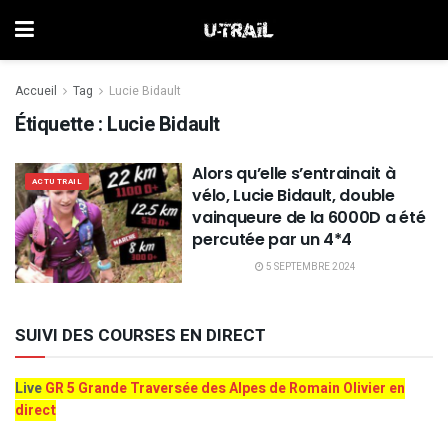
Accueil
Tag
Lucie Bidault
Étiquette :
Lucie Bidault
Alors qu’elle s’entrainait à
ACTU TRAIL
vélo, Lucie Bidault, double
vainqueure de la 6000D a été
percutée par un 4*4
5 SEPTEMBRE 2024
SUIVI DES COURSES EN DIRECT
Live
GR 5 Grande Traversée des Alpes de Romain Olivier en
direct