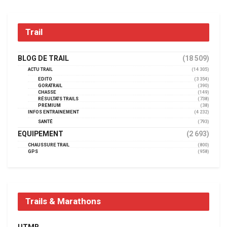
Trail
BLOG DE TRAIL
(18 509)
ACTU TRAIL
(14 305)
EDITO
(3 354)
GORATRAIL
(390)
CHASSE
(149)
RÉSULTATS TRAILS
(738)
PREMIUM
(38)
INFOS ENTRAINEMENT
(4 232)
SANTÉ
(793)
EQUIPEMENT
(2 693)
CHAUSSURE TRAIL
(800)
GPS
(958)
Trails & Marathons