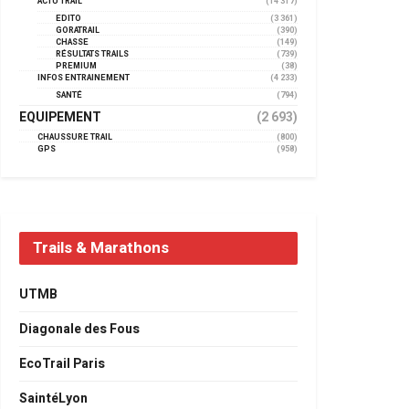
ACTU TRAIL
(14 317)
EDITO
(3 361)
GORATRAIL
(390)
CHASSE
(149)
RÉSULTATS TRAILS
(739)
PREMIUM
(38)
INFOS ENTRAINEMENT
(4 233)
SANTÉ
(794)
EQUIPEMENT
(2 693)
CHAUSSURE TRAIL
(800)
GPS
(958)
Trails & Marathons
UTMB
Diagonale des Fous
EcoTrail Paris
SaintéLyon