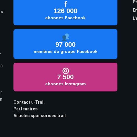
Po
f
126 000
En
as
abonnés Facebook
L'
97 000
,
membres du groupe Facebook
on
◎
7 500
abonnés Instagram
ur
on
Contact u-Trail
Partenaires
Articles sponsorisés trail