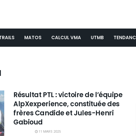
TRAILS
MATOS
CALCUL VMA
UTMB
TENDANC
d
Résultat PTL : victoire de l’équipe
AlpXexperience, constituée des
frères Candide et Jules-Henri
Gabioud
11 MARS 2025