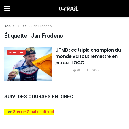
Accueil
Tag
Jan Frodeno
Étiquette :
Jan Frodeno
UTMB : ce triple champion du
ACTU TRAIL
monde va tout remettre en
jeu sur l’OCC
28 JUILLET 2025
SUIVI DES COURSES EN DIRECT
Live
Sierre-Zinal en direct