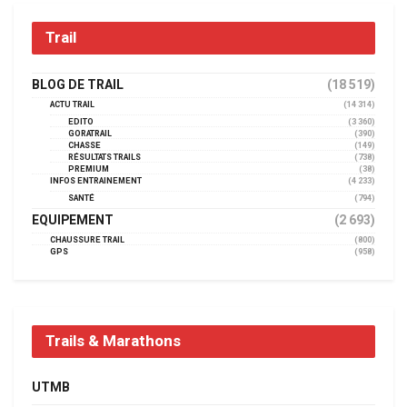
Trail
BLOG DE TRAIL
(18 519)
ACTU TRAIL
(14 314)
EDITO
(3 360)
GORATRAIL
(390)
CHASSE
(149)
RÉSULTATS TRAILS
(738)
PREMIUM
(38)
INFOS ENTRAINEMENT
(4 233)
SANTÉ
(794)
EQUIPEMENT
(2 693)
CHAUSSURE TRAIL
(800)
GPS
(958)
Trails & Marathons
UTMB