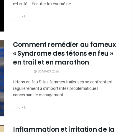
c*l irrité. Écouter le résumé de ...
LIRE
Comment remédier au fameux
« Syndrome des tétons en feu »
en trail et en marathon
30 MARS 2026
tétons en feu Si les femmes traileuses se confrontent
régulièrement à d’importantes problématiques
concernant le management ...
LIRE
Inflammation et irritation de la