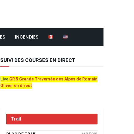
ES
INCENDIES
SUIVI DES COURSES EN DIRECT
Live
GR 5 Grande Traversée des Alpes de Romain
Olivier en direct
Trail