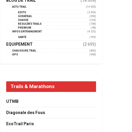
BLOG DE TRAIL
(18 509)
ACTU TRAIL
(14 305)
EDITO
(3 354)
GORATRAIL
(390)
CHASSE
(149)
RÉSULTATS TRAILS
(738)
PREMIUM
(38)
INFOS ENTRAINEMENT
(4 232)
SANTÉ
(793)
EQUIPEMENT
(2 693)
CHAUSSURE TRAIL
(800)
GPS
(958)
Trails & Marathons
UTMB
Diagonale des Fous
EcoTrail Paris