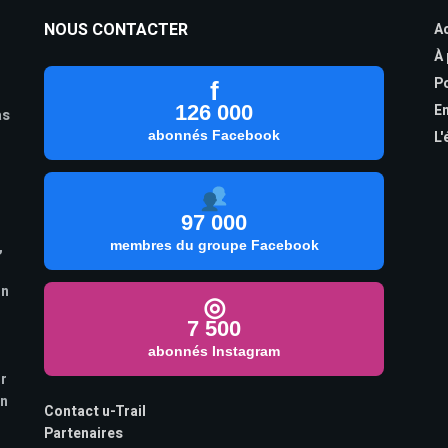
NOUS CONTACTER
Ac
À
Po
f
126 000
En
as
abonnés Facebook
L'
97 000
,
membres du groupe Facebook
on
◎
7 500
abonnés Instagram
ur
on
Contact u-Trail
Partenaires