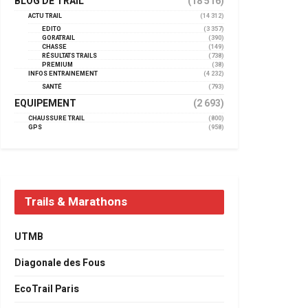
BLOG DE TRAIL
(18 516)
ACTU TRAIL
(14 312)
EDITO
(3 357)
GORATRAIL
(390)
CHASSE
(149)
RÉSULTATS TRAILS
(738)
PREMIUM
(38)
INFOS ENTRAINEMENT
(4 232)
SANTÉ
(793)
EQUIPEMENT
(2 693)
CHAUSSURE TRAIL
(800)
GPS
(958)
Trails & Marathons
UTMB
Diagonale des Fous
EcoTrail Paris