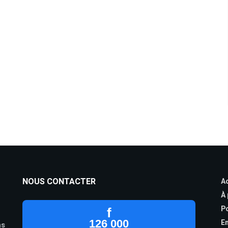
NOUS CONTACTER
Ac
À
Po
f
126 000
En
as