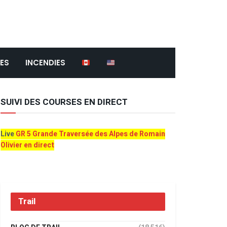
ES
INCENDIES
SUIVI DES COURSES EN DIRECT
Live
GR 5 Grande Traversée des Alpes de Romain
Olivier en direct
Trail