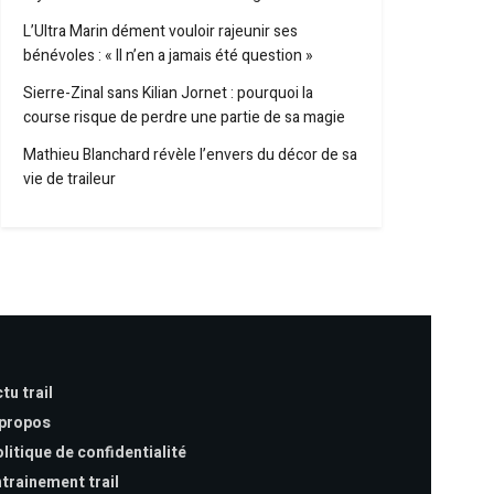
L’Ultra Marin dément vouloir rajeunir ses
bénévoles : « Il n’en a jamais été question »
Sierre-Zinal sans Kilian Jornet : pourquoi la
course risque de perdre une partie de sa magie
Mathieu Blanchard révèle l’envers du décor de sa
vie de traileur
tu trail
 propos
litique de confidentialité
trainement trail