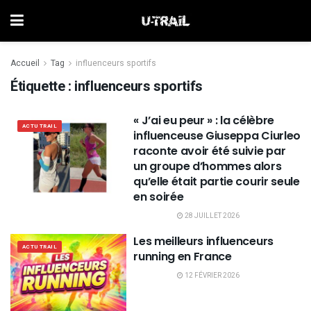
Accueil
Tag
influenceurs sportifs
Étiquette :
influenceurs sportifs
« J’ai eu peur » : la célèbre
ACTU TRAIL
influenceuse Giuseppa Ciurleo
raconte avoir été suivie par
un groupe d’hommes alors
qu’elle était partie courir seule
en soirée
28 JUILLET 2026
Les meilleurs influenceurs
ACTU TRAIL
running en France
12 FÉVRIER 2026