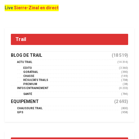
Live
Sierre-Zinal en direct
Trail
BLOG DE TRAIL
(18 519)
ACTU TRAIL
(14 314)
EDITO
(3 360)
GORATRAIL
(390)
CHASSE
(149)
RÉSULTATS TRAILS
(738)
PREMIUM
(38)
INFOS ENTRAINEMENT
(4 233)
SANTÉ
(794)
EQUIPEMENT
(2 693)
CHAUSSURE TRAIL
(800)
GPS
(958)