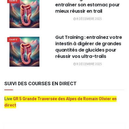
SANTÉ
entraîner son estomac pour
mieux réussir en trail
8 DÉCEMBRE 2025
Gut Training : entraînez votre
SANTÉ
intestin à digérer de grandes
quantités de glucides pour
réussir vos ultra-trails
8 DÉCEMBRE 2025
SUIVI DES COURSES EN DIRECT
Live
GR 5 Grande Traversée des Alpes de Romain Olivier en
direct