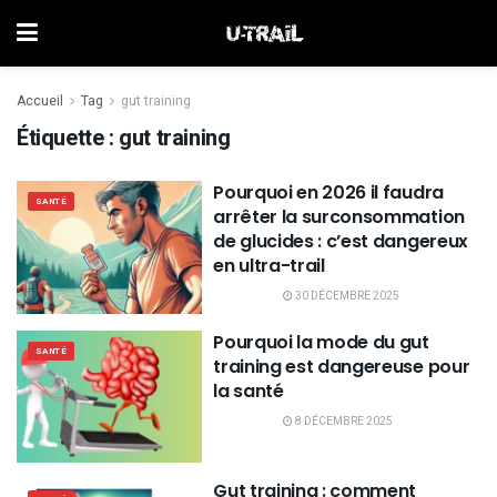
Accueil
Tag
gut training
Étiquette :
gut training
Pourquoi en 2026 il faudra
SANTÉ
arrêter la surconsommation
de glucides : c’est dangereux
en ultra-trail
30 DÉCEMBRE 2025
Pourquoi la mode du gut
SANTÉ
training est dangereuse pour
la santé
8 DÉCEMBRE 2025
Gut training : comment