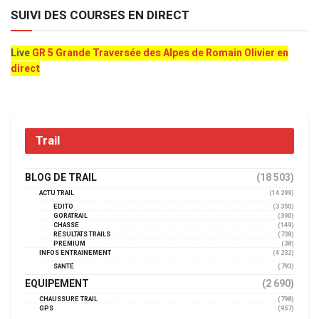
SUIVI DES COURSES EN DIRECT
Live
GR 5 Grande Traversée des Alpes de Romain Olivier en
direct
Trail
BLOG DE TRAIL
(18 503)
ACTU TRAIL
(14 299)
EDITO
(3 350)
GORATRAIL
(390)
CHASSE
(149)
RÉSULTATS TRAILS
(738)
PREMIUM
(38)
INFOS ENTRAINEMENT
(4 232)
SANTÉ
(793)
EQUIPEMENT
(2 690)
CHAUSSURE TRAIL
(798)
GPS
(957)