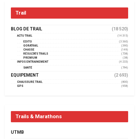
Trail
BLOG DE TRAIL
(18 520)
ACTU TRAIL
(14 315)
EDITO
(3 360)
GORATRAIL
(390)
CHASSE
(149)
RÉSULTATS TRAILS
(738)
PREMIUM
(38)
INFOS ENTRAINEMENT
(4 233)
SANTÉ
(794)
EQUIPEMENT
(2 693)
CHAUSSURE TRAIL
(800)
GPS
(958)
Trails & Marathons
UTMB