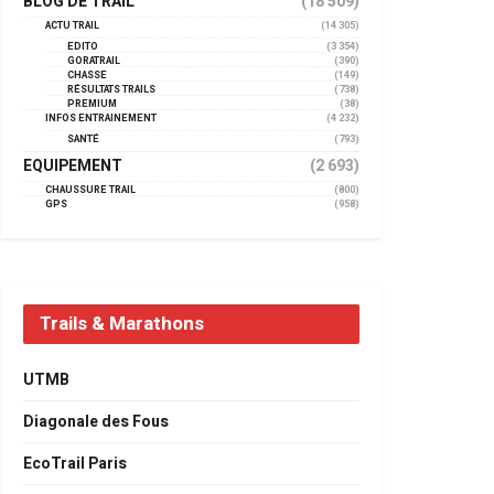
BLOG DE TRAIL
(18 509)
ACTU TRAIL
(14 305)
EDITO
(3 354)
GORATRAIL
(390)
CHASSE
(149)
RÉSULTATS TRAILS
(738)
PREMIUM
(38)
INFOS ENTRAINEMENT
(4 232)
SANTÉ
(793)
EQUIPEMENT
(2 693)
CHAUSSURE TRAIL
(800)
GPS
(958)
Trails & Marathons
UTMB
Diagonale des Fous
EcoTrail Paris