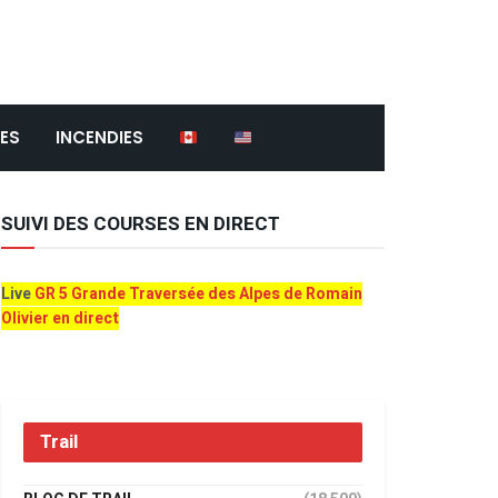
ES
INCENDIES
SUIVI DES COURSES EN DIRECT
Live
GR 5 Grande Traversée des Alpes de Romain
Olivier en direct
Trail