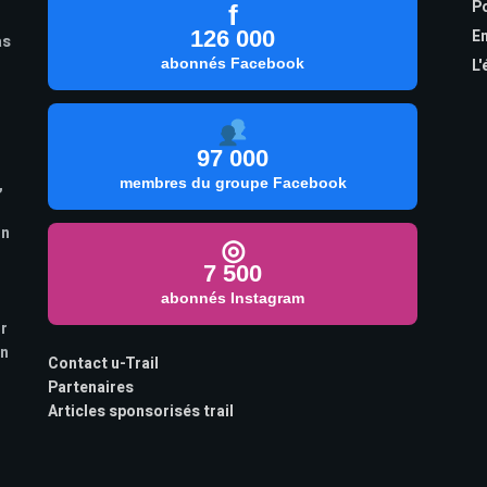
Po
f
126 000
En
as
abonnés Facebook
L'
97 000
,
membres du groupe Facebook
on
◎
7 500
abonnés Instagram
ur
on
Contact u-Trail
Partenaires
Articles sponsorisés trail