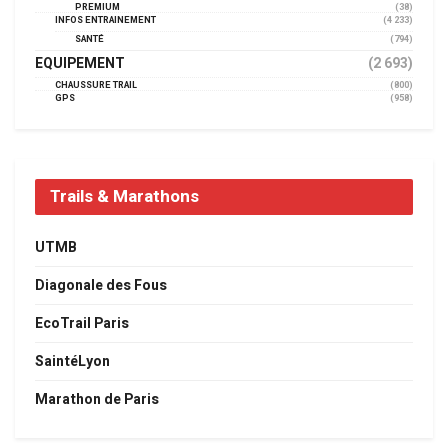
PREMIUM
(38)
INFOS ENTRAINEMENT
(4 233)
SANTÉ
(794)
EQUIPEMENT
(2 693)
CHAUSSURE TRAIL
(800)
GPS
(958)
Trails & Marathons
UTMB
Diagonale des Fous
EcoTrail Paris
SaintéLyon
Marathon de Paris