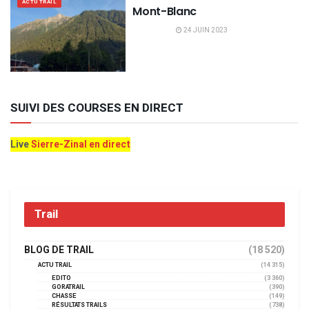
ACTU TRAIL
Mont-Blanc
24 JUIN 2023
SUIVI DES COURSES EN DIRECT
Live
Sierre-Zinal en direct
Trail
BLOG DE TRAIL
(18 520)
ACTU TRAIL
(14 315)
EDITO
(3 360)
GORATRAIL
(390)
CHASSE
(149)
RÉSULTATS TRAILS
(738)