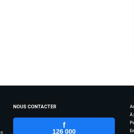
NOUS CONTACTER
Ac
À
Po
f
126 000
En
as