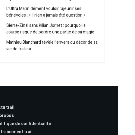
L’Ultra Marin dément vouloir rajeunir ses
bénévoles : « Il n’en a jamais été question »
Sierre-Zinal sans Kilian Jornet : pourquoi la
course risque de perdre une partie de sa magie
Mathieu Blanchard révèle l’envers du décor de sa
vie de traileur
tu trail
 propos
litique de confidentialité
trainement trail