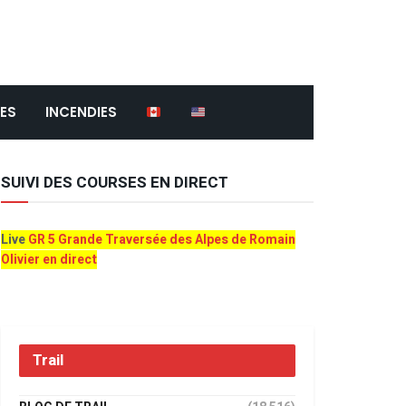
ES
INCENDIES
SUIVI DES COURSES EN DIRECT
Live
GR 5 Grande Traversée des Alpes de Romain
Olivier en direct
Trail