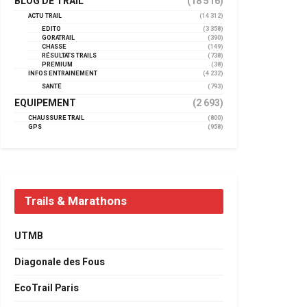
BLOG DE TRAIL
(18 516)
ACTU TRAIL
(14 312)
EDITO
(3 358)
GORATRAIL
(390)
CHASSE
(149)
RÉSULTATS TRAILS
(738)
PREMIUM
(38)
INFOS ENTRAINEMENT
(4 232)
SANTÉ
(793)
EQUIPEMENT
(2 693)
CHAUSSURE TRAIL
(800)
GPS
(958)
Trails & Marathons
UTMB
Diagonale des Fous
EcoTrail Paris