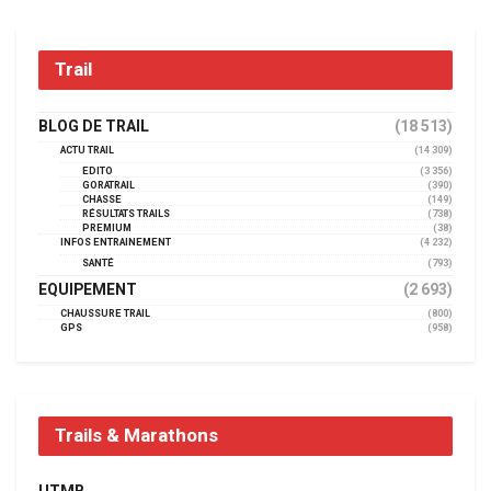
Trail
BLOG DE TRAIL
(18 513)
ACTU TRAIL
(14 309)
EDITO
(3 356)
GORATRAIL
(390)
CHASSE
(149)
RÉSULTATS TRAILS
(738)
PREMIUM
(38)
INFOS ENTRAINEMENT
(4 232)
SANTÉ
(793)
EQUIPEMENT
(2 693)
CHAUSSURE TRAIL
(800)
GPS
(958)
Trails & Marathons