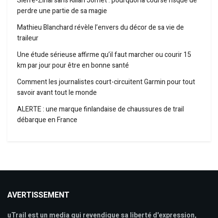
Sierre-Zinal sans Kilian Jornet : pourquoi la course risque de
perdre une partie de sa magie
Mathieu Blanchard révèle l’envers du décor de sa vie de
traileur
Une étude sérieuse affirme qu’il faut marcher ou courir 15
km par jour pour être en bonne santé
Comment les journalistes court-circuitent Garmin pour tout
savoir avant tout le monde
ALERTE : une marque finlandaise de chaussures de trail
débarque en France
AVERTISSEMENT
uTrail est un media qui revendique sa liberté d'expression,